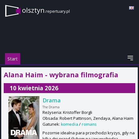
olsztyn
.repertuary.pl
Start
Alana Haim - wybrana filmografia
10 kwietnia 2026
Drama
The Drama
Reżyseria: Kristoffer Borgli
Obsada: Robert Pattinson, Zendaya, Alana Haim
Gatunek:
komedia
/
romans
Pozornie idealna para przechodzi kryzys, gdy na
kilka dni przed ślubem na jaw wychodzą