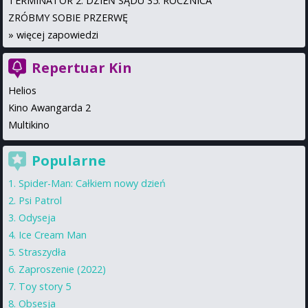
TERMINATOR 2: DZIEŃ SĄDU 35. ROCZNICA
ZRÓBMY SOBIE PRZERWĘ
»
więcej zapowiedzi
Repertuar Kin
Helios
Kino Awangarda 2
Multikino
Popularne
Spider-Man: Całkiem nowy dzień
Psi Patrol
Odyseja
Ice Cream Man
Straszydła
Zaproszenie (2022)
Toy story 5
Obsesja