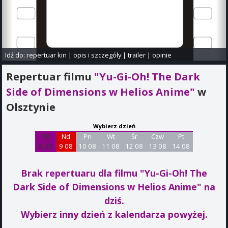
Idź do:
repertuar kin
|
opis i szczegóły
|
trailer
|
opinie
Repertuar filmu
"Yu-Gi-Oh! The Dark
Side of Dimensions w Helios Anime"
w
Olsztynie
Wybierz dzień
Sb
Nd
Pn
Wt
Śr
Czw
Pt
8 08
9 08
10 08
11 08
12 08
13 08
14 08
Brak repertuaru dla filmu "Yu-Gi-Oh! The
Dark Side of Dimensions w Helios Anime"
na
dziś.
Wybierz inny dzień z kalendarza powyżej.