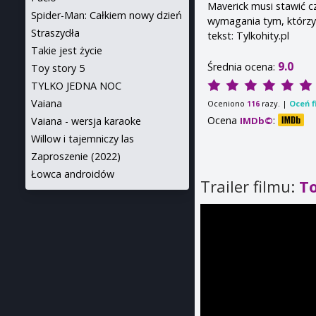
Maverick musi stawić c
Spider-Man: Całkiem nowy dzień
wymagania tym, którzy 
Straszydła
tekst: Tylkohity.pl
Takie jest życie
9.0
Średnia ocena:
Toy story 5
TYLKO JEDNA NOC
Vaiana
Oceniono
razy. |
Oceń f
116
Ocena
:
IMDb©
Vaiana - wersja karaoke
Willow i tajemniczy las
Zaproszenie (2022)
Łowca androidów
Trailer filmu:
T