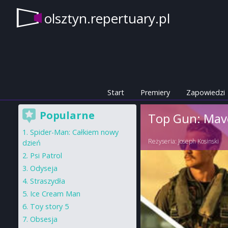
olsztyn.repertuary.pl
Start
Premiery
Zapowiedzi
Popularne
Top Gun: Mav
Spider-Man: Całkiem nowy
Reżyseria:
Joseph Kosinski
dzień
Psi Patrol
Odyseja
Straszydła
Ice Cream Man
Toy story 5
Obsesja