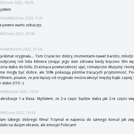
WithZone 2022, 18:35
zystkim
::TimeWithZone 2022, 7:19
 na pewno warto zobaczyc.
WithZone 2022, 20:08
:TimeWithZone 2022, 21:50
 klimat oryginału.... Tom Cruise też dobry, momentami nawet bardzo, mlodzi ak
odycznej roli Vala Kilmera (znając jego stan zdrowia kiedy kręcono film w
istoria słaba do bólu. Drażniąca powtarzalność ujęć, romatyczne dłużyzny i ko
trzne mogły być dobre, ale 50% pokazują pilotów tracących przytomność. P
 filmem, pisanie, że jest lepszy od oryginału można włożyć między bajki. Lepiej 
slabe 2/10 :-(
meWithZone 2022, 19:59
akrobacje 1-a klasa. Myślałem, że 2-a część będzie słaba jak 2-ie części wię
eWithZone 2022, 19:33
lam takiego dobrego filmu! Trzymal w napieciu do samego konca! Jak zwy
adalo na duzym ekranie, ale emocje! Polecam!