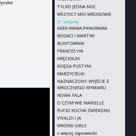
wysokie
TYLKO JEDNA NOC
WSZYSCY MOI WROGOWIE
21 sierpnia
AREK.MAMA.PANORAMA
BOGACI I MARTWI
BUNTOWNIK
FRANCES HA
KRĘCIOŁEK
KSIĘGA PUSTYNI
MARZYCIELKI
NAZNACZONY: WYJŚCIE Z
MROCZNEGO WYMIARU
NOWA FALA
O CZYM WIE MARIELLE
PUCIO KOCHA ZWIERZAKI
VIVALDI I JA
WRONG GIRLS
»
więcej zapowiedzi