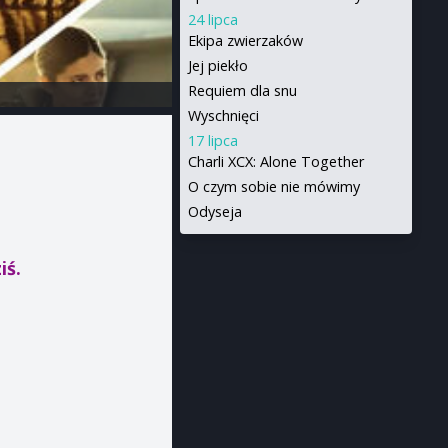
24 lipca
Ekipa zwierzaków
Jej piekło
Requiem dla snu
Wyschnięci
17 lipca
Charli XCX: Alone Together
O czym sobie nie mówimy
Odyseja
iś.