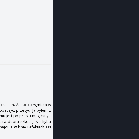
czasem. Ale to co wgniata w
zobaczyc, przezyc. Ja bylem z
ilmu jest po prostu magiczny.
ara dobra szkola,jest chyba
ajduje w kinie i efektach XXI