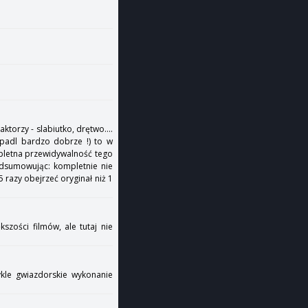
torzy - slabiutko, drętwo....
ypadl bardzo dobrze !) to w
mpletna przewidywalność tego
odsumowując: kompletnie nie
5 razy obejrzeć oryginał niż 1
kszości filmów, ale tutaj nie
kle gwiazdorskie wykonanie