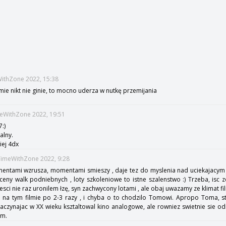
WithZone 2022, 15:38
ie nikt nie ginie, to mocno uderza w nutkę przemijania
meWithZone 2022, 19:51
:)
alny.
iej 4dx
:TimeWithZone 2022, 9:28
mentami wzrusza, momentami smieszy , daje tez do myslenia nad uciekajacym 
 Sceny walk podniebnych , loty szkoleniowe to istne szalenstwo :) Trzeba, isc 
esci nie raz uronilem łzę, syn zachwycony lotami , ale obaj uwazamy ze klimat f
 na tym filmie po 2-3 razy , i chyba o to chodzilo Tomowi. Apropo Toma, st
aczynajac w XX wieku ksztaltowal kino analogowe, ale rowniez swietnie sie odn
am.