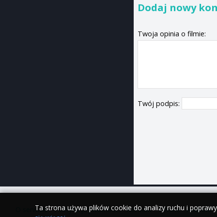
Dodaj nowy ko
Twoja opinia o filmie:
Twój podpis:
Ta strona używa plików cookie do analizy ruchu i popraw
O serwisie
•
Polityka prywatności
•
Kontakt
•
iPhone
•
Android