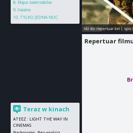
Ekipa zwierzaków
Vaiana
TYLKO JEDNA NOC
Idź do:
repertuar kin
|
opis 
Repertuar film
Br
Teraz w kinach
ATEEZ : LIGHT THE WAY IN
CINEMAS
Backrooms. Bez wyjścia