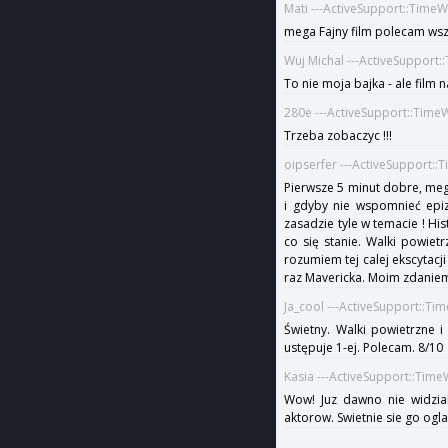
Mati ---ActiveSupport::Time
mega Fajny film polecam ws
Wuj Michal ---ActiveSupport
To nie moja bajka - ale film
280e ---ActiveSupport::Time
Trzeba zobaczyc !!!
oipserfer ---ActiveSupport:
Pierwsze 5 minut dobre, mega
i gdyby nie wspomnieć epiz
zasadzie tyle w temacie ! H
co się stanie. Walki powie
rozumiem tej calej ekscytacji
raz Mavericka. Moim zdaniem 
Ja_cool ---ActiveSupport::Ti
Świetny. Walki powietrzne i 
ustępuje 1-ej. Polecam. 8/10
Kasia ---ActiveSupport::Tim
Wow! Juz dawno nie widzia
aktorow. Swietnie sie go ogl