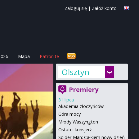
Zaloguj się
|
Załóż konto
2026
Mapa
Patronite
Olsztyn
Premiery
31 lipca
Akademia złoczyńców
Góra mocy
Młody Waszyngton
Ostatni konsjerż
Spider-Man: Całkiem nowy dzień