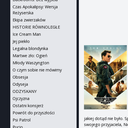
Czas Apokalipsy: Wersja
Reżyserska
Ekipa zwierzaków
HISTORIE RÓWNOLEGŁE
Ice Cream Man
Jej piekło
Legalna blondynka
Martwe zło: Ogień
Młody Waszyngton
O czym sobie nie mówimy
Obsesja
Odyseja
ODZYSKANY
Ojczyzna
Ostatni konsjerż
Powrót do przyszłości
jakiej dotąd nie było. 
Psi Patrol
swojego przyjaciela, Ni
Pucio