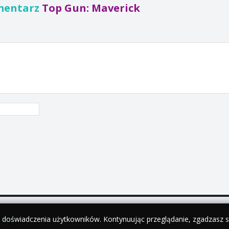
mentarz
Top Gun: Maverick
y doświadczenia użytkowników. Kontynuując przeglądanie, zgadzasz si
•
English