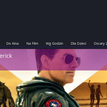
Do Kina
Na Film
Wg Godzin
Dla Dzieci
Oscary 
erick