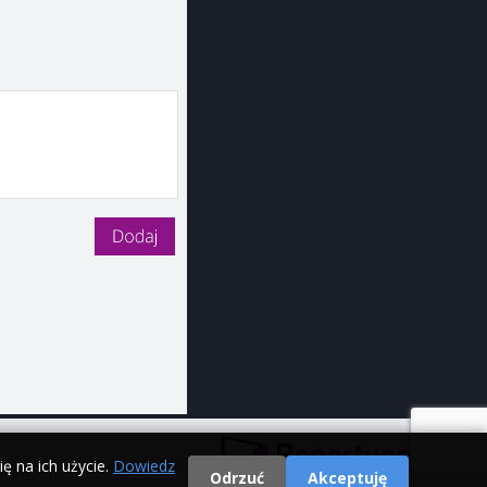
ę na ich użycie.
Dowiedz
Odrzuć
Akceptuję