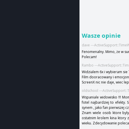
Wasze opinie
dave ---ActiveSupport::Time
Fenomenalny. Mimo, że w sum
Polecam!
Rambo ---ActiveSupport::Ti
Widzialem 6x i wybieram sie 7
Film dooracowany i emocjon
ScreenX nic nie daje, wiec lep
oldschool ---ActiveSupport:
Wspaniale widowisko !!! Mo
fotel najbardziej to efekty.
synem , jako fan pierwszej cz
Znam wiele osob ktore byly
ostatnim krolem kina ktory z
wieku. Zdecydowanie polec