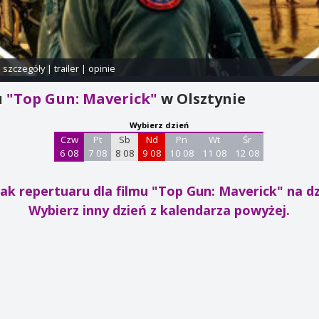
i szczegóły
|
trailer
|
opinie
u
"Top Gun: Maverick"
w Olsztynie
Wybierz dzień
Czw
Pt
Sb
Nd
Pn
Wt
Śr
6 08
7 08
8 08
9 08
10 08
11 08
12 08
ak repertuaru dla filmu "Top Gun: Maverick"
na dz
Wybierz inny dzień z kalendarza powyżej.