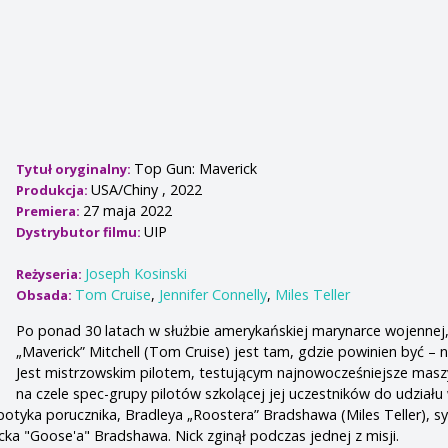
Top Gun: Maverick
Tytuł oryginalny:
USA/Chiny , 2022
Produkcja:
27 maja 2022
Premiera:
UIP
Dystrybutor filmu:
Joseph Kosinski
Reżyseria:
Tom Cruise
,
Jennifer Connelly
,
Miles Teller
Obsada:
Po ponad 30 latach w służbie amerykańskiej marynarce wojennej
„Maverick” Mitchell (Tom Cruise) jest tam, gdzie powinien być – n
Jest mistrzowskim pilotem, testującym najnowocześniejsze masz
na czele spec-grupy pilotów szkolącej jej uczestników do udziału 
Spotyka porucznika, Bradleya „Roostera” Bradshawa (Miles Teller), s
cka "Goose'a" Bradshawa. Nick zginął podczas jednej z misji.