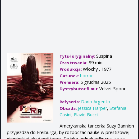
Suspiria
Tytuł oryginalny:
99 min.
Czas trwania:
Włochy , 1977
Produkcja:
horror
Gatunek:
5 grudnia 2025
Premiera:
Velvet Spoon
Dystrybutor filmu:
Dario Argento
Reżyseria:
Jessica Harper
,
Stefania
Obsada:
Casini
,
Flavio Bucci
Amerykanska tancerka Suzy Bannion
przyjezdza do Freiburga, by rozpoczac nauke w prestizowej
niemieckiej akademii tanca. Szybko jednak odkrywa, ze za