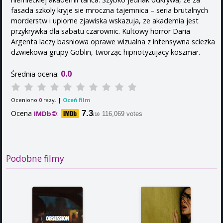
fasada szkoly kryje sie mroczna tajemnica – seria brutalnych
morderstw i upiorne zjawiska wskazuja, ze akademia jest
przykrywka dla sabatu czarownic. Kultowy horror Daria
Argenta laczy basniowa oprawe wizualna z intensywna sciezka
dzwiekowa grupy Goblin, tworząc hipnotyzujacy koszmar.
0.0
Średnia ocena:
Oceniono
razy. |
Oceń film
0
Ocena
:
7.3
IMDb©
116,069 votes
/10
Podobne filmy