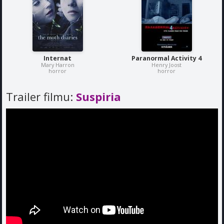
Internat
Paranormal Activity 4
Mary Harron
Henry Joost
horror
horror
Trailer filmu:
Suspiria