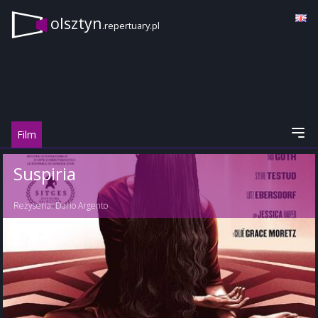
olsztyn
.repertuary.pl
Film
Suspiria
Reżyseria:
Dario Argento