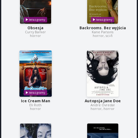
Obsesja
Backrooms. Bez wyjścia
Curry Barker
Kane Parsons
horror
horror, sci-fi
Ice Cream Man
Autopsja Jane Doe
Eli Roth
Andre Ovredal
horror
horror, horror