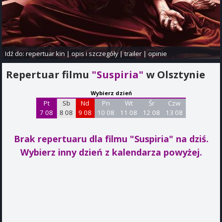
Idź do:
repertuar kin
|
opis i szczegóły
|
trailer
|
opinie
Repertuar filmu
"Suspiria"
w Olsztynie
Wybierz dzień
Pt
Sb
Nd
Pn
Wt
Śr
Czw
7 08
8 08
9 08
10 08
11 08
12 08
13 08
Brak repertuaru dla filmu "Suspiria"
na dziś.
Wybierz inny dzień z kalendarza powyżej.