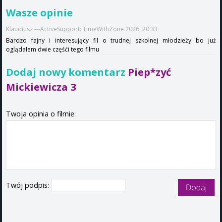
Wasze opinie
Klaudiusz ---ActiveSupport::TimeWithZone 2026, 20:33
Bardzo fajny i interesujący fil o trudnej szkolnej młodzieży bo już
oglądałem dwie częśći tego filmu
Dodaj nowy komentarz
Piep*zyć
Mickiewicza 3
Twoja opinia o filmie:
Twój podpis: