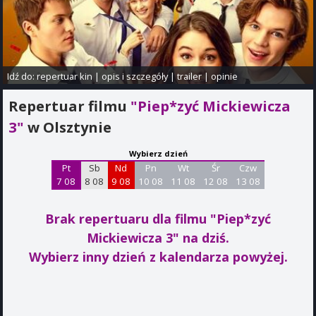
Idź do:
repertuar kin
|
opis i szczegóły
|
trailer
|
opinie
Repertuar filmu
"Piep*zyć Mickiewicza
3"
w Olsztynie
Wybierz dzień
Pt
Sb
Nd
Pn
Wt
Śr
Czw
7 08
8 08
9 08
10 08
11 08
12 08
13 08
Brak repertuaru dla filmu "Piep*zyć
Mickiewicza 3"
na dziś.
Wybierz inny dzień z kalendarza powyżej.