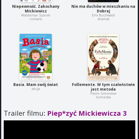
Niepewność. Zakochany
Nie ma duchów w mieszkaniu na
Mickiewicz
Dobrej
Waldemar Szarek
Emi Buchwald
romans
dramat
Basia. Mam swój świat
Follemente. W tym szaleństwie
akcja
jest metoda
Paolo Genovese
komedia
Trailer filmu:
Piep*zyć Mickiewicza 3