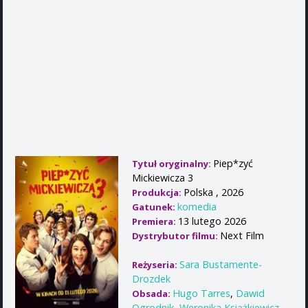
Piep*zyć
Tytuł oryginalny:
Mickiewicza 3
Polska , 2026
Produkcja:
komedia
Gatunek:
13 lutego 2026
Premiera:
Next Film
Dystrybutor filmu:
Sara Bustamente-
Reżyseria:
Drozdek
Hugo Tarres
,
Dawid
Obsada:
Ogrodnik
,
Weronika Książkiewicz