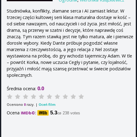
Studniówka, konflikty, złamane serca i AI zamiast lektur. W
trzeciej części kultowej serii klasa maturalna dostaje w kość –
od siebie nawzajem, od nauczycieli i od życia. Jest miłość, jest
drama, są przerwy w szatni i decyzje, które naprawdę coś
znaczą. Tym razem stawką jest nie tylko matura, ale i pierwsze
dorosłe wybory. Kiedy Dante próbuje pogodzić własne
marzenia z rzeczywistością, a jego relacja z Nel zostaje
wystawiona na próbę, do gry wchodzi tajemniczy Adam. W tle
– powrót Korka, nowe uczucia Cegły i pytanie, czy lojalność,
przyjaźń i miłość mają szansę przetrwać w świecie podziałów
społecznych.
0.0
Średnia ocena:
Oceniono
razy. |
Oceń film
0
Ocena
:
5.3
IMDb©
238 votes
/10