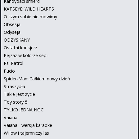
Kandydaci śmierci
KATSEYE: WILD HEARTS
O czym sobie nie mówimy
Obsesja
Odyseja
ODZYSKANY
Ostatni konsjerż
Pejzaż w kolorze sepii
Psi Patrol
Pucio
Spider-Man: Całkiem nowy dzień
Straszydła
Takie jest życie
Toy story 5
TYLKO JEDNA NOC
Vaiana
Vaiana - wersja karaoke
Willow i tajemniczy las