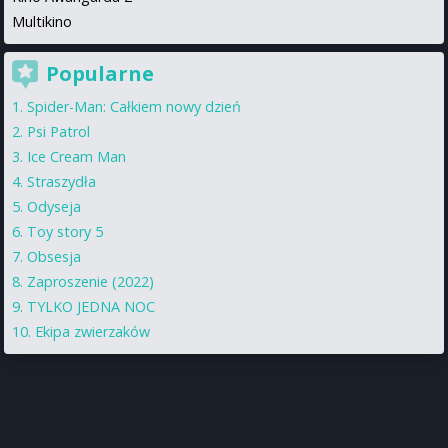
Multikino
Popularne
Spider-Man: Całkiem nowy dzień
Psi Patrol
Ice Cream Man
Straszydła
Odyseja
Toy story 5
Obsesja
Zaproszenie (2022)
TYLKO JEDNA NOC
Ekipa zwierzaków