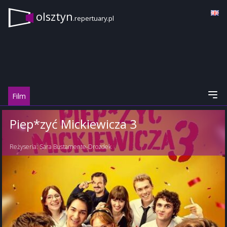
olsztyn
.repertuary.pl
Film
Piep*zyć Mickiewicza 3
Reżyseria:
Sara Bustamente-Drozdek