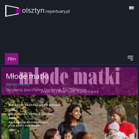
olsztyn
.repertuary.pl
Film
Młode matki
Jeunes meres
Reżyseria:
Jean-Pierre Dardenne
,
Luc Dardenne