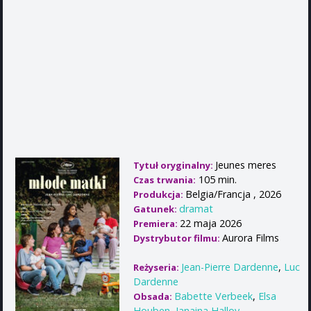
Jeunes meres
Tytuł oryginalny:
105 min.
Czas trwania:
Belgia/Francja , 2026
Produkcja:
dramat
Gatunek:
22 maja 2026
Premiera:
Aurora Films
Dystrybutor filmu:
Jean-Pierre Dardenne
,
Luc
Reżyseria:
Dardenne
Babette Verbeek
,
Elsa
Obsada:
Houben
,
Janaina Halloy