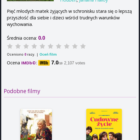
Pięć młodych matek żyjących w schronisku stara się o lepszą
przyszłość dla siebie i dzieci wśród trudnych warunków
wychowania.
0.0
Średnia ocena:
Oceniono
razy. |
Oceń film
0
Ocena
:
7.0
IMDb©
2,107 votes
/10
Podobne filmy