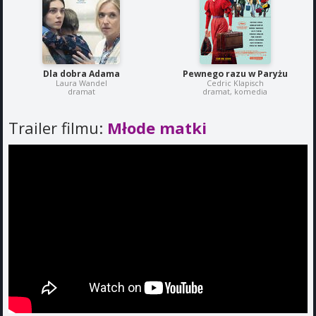
Dla dobra Adama
Pewnego razu w Paryżu
Laura Wandel
Cedric Klapisch
dramat
dramat, komedia
Trailer filmu:
Młode matki