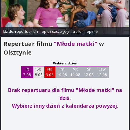
Idź do:
repertuar kin
|
opis i szczegóły
|
trailer
|
opinie
Repertuar filmu
"Młode matki"
w
Olsztynie
Wybierz dzień
Pt
Sb
Nd
Pn
Wt
Śr
Czw
7 08
8 08
9 08
10 08
11 08
12 08
13 08
Brak repertuaru dla filmu "Młode matki"
na
dziś.
Wybierz inny dzień z kalendarza powyżej.