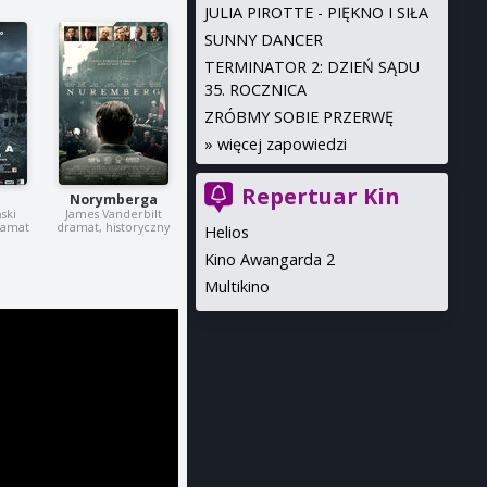
JULIA PIROTTE - PIĘKNO I SIŁA
SUNNY DANCER
TERMINATOR 2: DZIEŃ SĄDU
35. ROCZNICA
ZRÓBMY SOBIE PRZERWĘ
»
więcej zapowiedzi
Repertuar Kin
Norymberga
ski
James Vanderbilt
dramat
dramat, historyczny
Helios
Kino Awangarda 2
Multikino