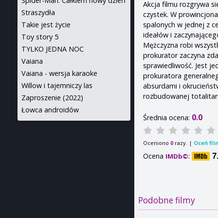
Spider-Man: Całkiem nowy dzień
Akcja filmu rozgrywa s
Straszydła
czystek. W prowincjona
spalonych w jednej z c
Takie jest życie
ideałów i zaczynająceg
Toy story 5
Mężczyzna robi wszyst
TYLKO JEDNA NOC
prokurator zaczyna zda
Vaiana
sprawiedliwość. Jest je
Vaiana - wersja karaoke
prokuratora generalne
Willow i tajemniczy las
absurdami i okrucieńst
rozbudowanej totalitar
Zaproszenie (2022)
Łowca androidów
0.0
Średnia ocena:
Oceniono
razy. |
Oceń fil
0
Ocena
:
7
IMDb©
Podobne filmy