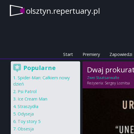
olsztyn.repertuary.pl
Start
Premiery
Zapowiedzi
Popularne
Dwaj prokura
Spider-Man: Całkiem nowy
Zwei Staatsanwalte
Reżyseria:
Sergey Loznitsa
dzień
Psi Patrol
Ice Cream Man
Straszydła
Odyseja
Toy story 5
Obsesja