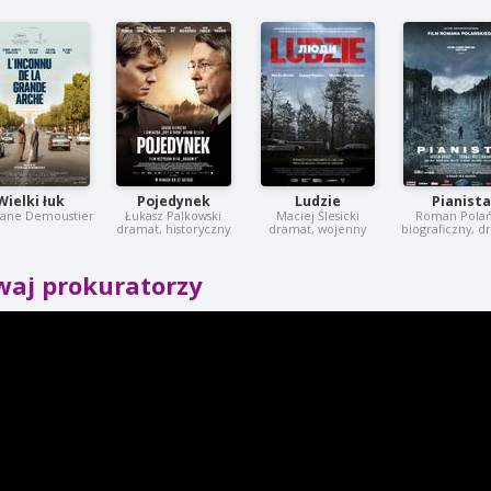
Wielki łuk
Pojedynek
Ludzie
Pianista
ane Demoustier
Łukasz Palkowski
Maciej Ślesicki
Roman Polań
dramat, historyczny
dramat, wojenny
biograficzny, 
waj prokuratorzy