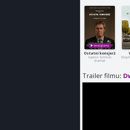
Ostatni konsjerż
Gaston Solnicki
Steph
dramat
Trailer filmu:
D