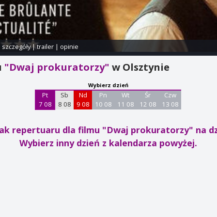
i szczegóły
|
trailer
|
opinie
u
"Dwaj prokuratorzy"
w Olsztynie
Wybierz dzień
Pt
Sb
Nd
Pn
Wt
Śr
Czw
7 08
8 08
9 08
10 08
11 08
12 08
13 08
ak repertuaru dla filmu "Dwaj prokuratorzy"
na dz
Wybierz inny dzień z kalendarza powyżej.