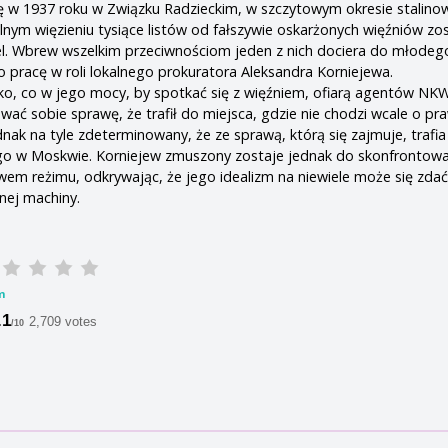
ię w 1937 roku w Związku Radzieckim, w szczytowym okresie stalino
lnym więzieniu tysiące listów od fałszywie oskarżonych więźniów zo
el. Wbrew wszelkim przeciwnościom jeden z nich dociera do młodeg
o pracę w roli lokalnego prokuratora Aleksandra Korniejewa.
ko, co w jego mocy, by spotkać się z więźniem, ofiarą agentów NK
wać sobie sprawę, że trafił do miejsca, gdzie nie chodzi wcale o pr
dnak na tyle zdeterminowany, że ze sprawą, którą się zajmuje, trafia
go w Moskwie. Korniejew zmuszony zostaje jednak do skonfrontowan
wem reżimu, odkrywając, że jego idealizm na niewiele może się zda
nej machiny.
m
.1
2,709 votes
/10