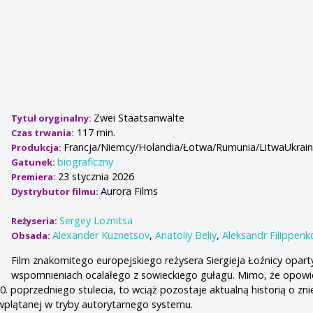
Zwei Staatsanwalte
Tytuł oryginalny:
117 min.
Czas trwania:
Francja/Niemcy/Holandia/Łotwa/Rumunia/LitwaUkrain
Produkcja:
biograficzny
Gatunek:
23 stycznia 2026
Premiera:
Aurora Films
Dystrybutor filmu:
Sergey Loznitsa
Reżyseria:
Alexander Kuznetsov
,
Anatoliy Beliy
,
Aleksandr Filippenk
Obsada:
Film znakomitego europejskiego reżysera Siergieja Łoźnicy oparty
wspomnieniach ocalałego z sowieckiego gułagu. Mimo, że opowi
0. poprzedniego stulecia, to wciąż pozostaje aktualną historią o zni
wplątanej w tryby autorytarnego systemu.