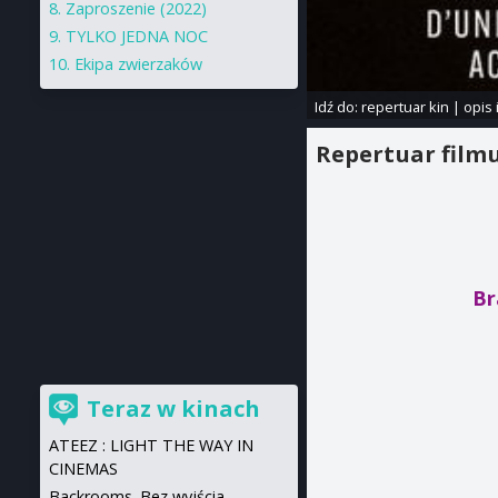
Zaproszenie (2022)
TYLKO JEDNA NOC
Ekipa zwierzaków
Idź do:
repertuar kin
|
opis 
Repertuar film
Br
Teraz w kinach
ATEEZ : LIGHT THE WAY IN
CINEMAS
Backrooms. Bez wyjścia