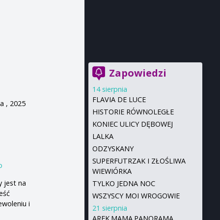
Zapowiedzi
14 sierpnia
FLAVIA DE LUCE
a , 2025
HISTORIE RÓWNOLEGŁE
KONIEC ULICY DĘBOWEJ
LALKA
ODZYSKANY
SUPERFUTRZAK I ZŁOŚLIWA
o
WIEWIÓRKA
 jest na
TYLKO JEDNA NOC
eść
WSZYSCY MOI WROGOWIE
ewoleniu i
21 sierpnia
AREK.MAMA.PANORAMA