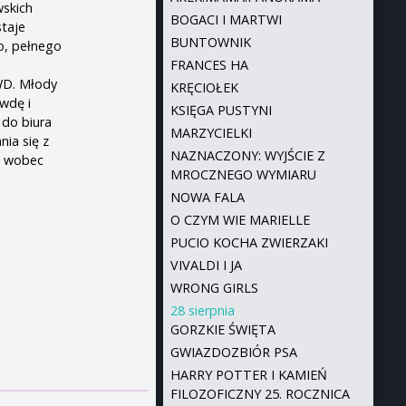
wskich
BOGACI I MARTWI
staje
BUNTOWNIK
o, pełnego
FRANCES HA
WD. Młody
KRĘCIOŁEK
awdę i
KSIĘGA PUSTYNI
 do biura
MARZYCIELKI
ia się z
NAZNACZONY: WYJŚCIE Z
ć wobec
MROCZNEGO WYMIARU
NOWA FALA
O CZYM WIE MARIELLE
PUCIO KOCHA ZWIERZAKI
VIVALDI I JA
WRONG GIRLS
28 sierpnia
GORZKIE ŚWIĘTA
GWIAZDOZBIÓR PSA
HARRY POTTER I KAMIEŃ
FILOZOFICZNY 25. ROCZNICA