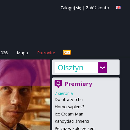
Zaloguj się
|
Załóż konto
2026
Mapa
Patronite
Olsztyn
Premiery
7 sierpnia
Do utraty tchu
Homo sapiens?
Ice Cream Man
Kandydaci śmierci
Pejzaż w kolorze sepii