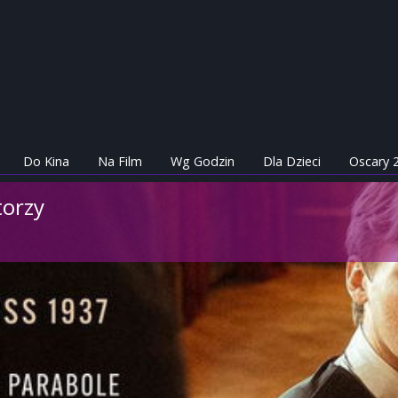
Do Kina
Na Film
Wg Godzin
Dla Dzieci
Oscary 
torzy