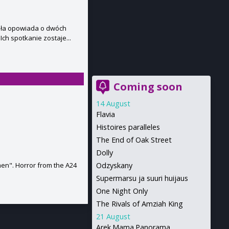
buła opowiada o dwóch
Ich spotkanie zostaje...
Coming soon
14 August
Flavia
Histoires paralleles
The End of Oak Street
Dolly
men". Horror from the A24
Odzyskany
Supermarsu ja suuri huijaus
One Night Only
The Rivals of Amziah King
21 August
Arek.Mama.Panorama