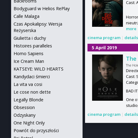
Backrooms
Cast: 
Bodyguard w Helios RePlay
Calle Malaga
Horror
nieutr
Czas Apokalipsy: Wersja
more
Reżyserska
cinema program
|
detail
Giulietta i duchy
Histoires paralleles
5 April 2019
Homo Sapiens
The 
Ice Cream Man
The Hol
KATSEYE: WILD HEARTS
Direct
Cast: 
Kandydaci śmierci
Categ
La vita va cosi
BAD I
Le cose non dette
One of
Legally Blonde
studio
Obsession
cinema program
|
detail
Odzyskany
One Night Only
Powrót do przyszłości