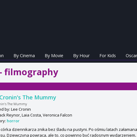
on
By Cinema
By Movie
By Hour
For Kids
Oscar
- filmography
 Cronin's The Mummy
onin's The Mummy
ed by: Lee Cronin
Jack Reynor, Laia Costa, Veronica Falcon
ory:
horror
córka dziennikarza znika bez śladu na pustyni. Po ośmiu latach załaman
su. Dziewczyna powraca, ale to, co powinno być radosnym wydarzeniem,