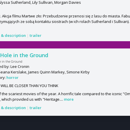
Alyssa Sutherland, Lily Sullivan, Morgan Davies
. Akcja filmu Martwe zło: Przebudzenie przenosi się z lasu do miasta. Fa
zymujących ze sobą kontaktu siostrach (w ich rolach Sutherland i Sullivan). 
s & description
|
trailer
Hole in the Ground
e in the Ground
ed by: Lee Cronin
Seana Kerslake, James Quinn Markey, Simone Kirby
ory:
horror
T WILL BE CLOSER THAN YOU THINK
 the scariest movies of the year. A horrific tale compared to the iconic "O
, which provided us with "Heritage....
more
s & description
|
trailer