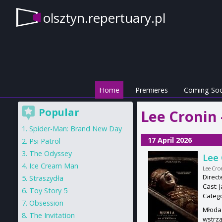
olsztyn.repertuary.pl
Home
Premieres
Coming So
Popular
Lee Cronin 
Spider-Man: Brand New Day
17 April 2026
Psi Patrol
The Odyssey
Lee
Ice Cream Man
Lee Cr
Direct
Straszydła
Cast: 
Toy Story 5
Categ
Obsession
Młoda 
The Invitation
wstrzą