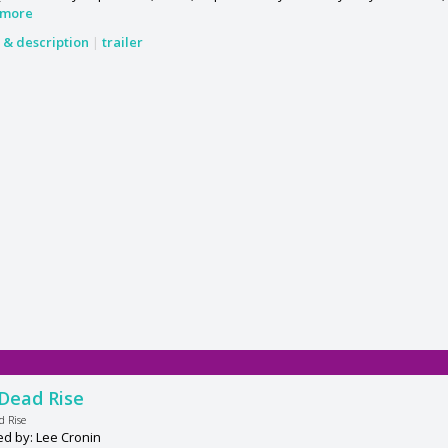
more
s & description
|
trailer
 Dead Rise
d Rise
ed by: Lee Cronin