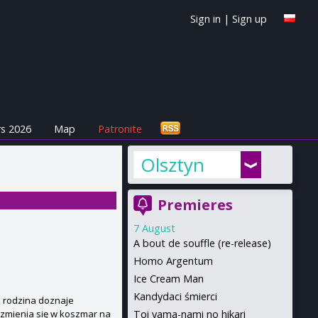
Sign in
|
Sign up
s 2026
Map
Patronite
Olsztyn
Premieres
7 August
A bout de souffle (re-release)
Homo Argentum
Ice Cream Man
Kandydaci śmierci
a rodzina doznaje
Toi yama-nami no hikari
 zmienia się w koszmar na